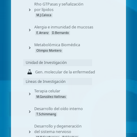
Rho GTPasas y señalización
por lípidos
M.J.Caloca
Alergia e inmunidad de mucosas
E.Arranz
D.Bernardo
Metabolómica Biomédica
Olimpio Montero
Unidad de Investigación
Gen. molecular de la enfermedad
Líneas de Investigación
Terapia celular
M.González-Vallinas
Desarrollo del oído interno
T.Schimmang
Desarrollo y degeneración
del sistema nervioso