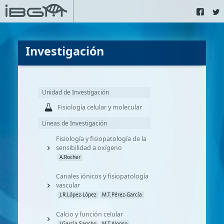
Investigación
Unidad de Investigación
Fisiología celular y molecular
Líneas de Investigación
Fisiología y fisiopatología de la
sensibilidad a oxígeno
A.Rocher
Canales iónicos y fisiopatología
vascular
J.R.López-López
M.T.Pérez-García
Calcio y función celular
J.García-Sancho
M.T.Alonso