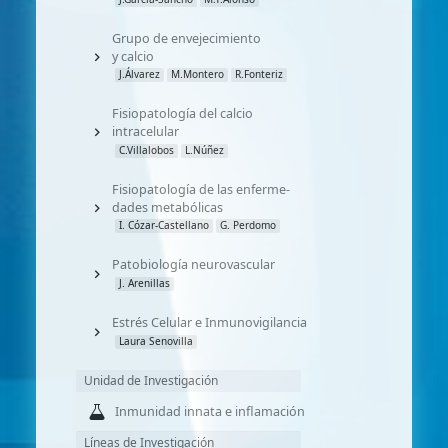
Grupo de envejecimiento
y calcio
J.Álvarez
M.Montero
R.Fonteriz
Fisiopatología del calcio
intracelular
C.Villalobos
L.Núñez
Fisiopatología de las enferme-
dades metabólicas
I. Cózar-Castellano
G. Perdomo
Patobiología neurovascular
J. Arenillas
Estrés Celular e Inmunovigilancia
Laura Senovilla
Unidad de Investigación
Inmunidad innata e inflamación
Líneas de Investigación