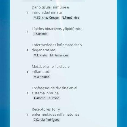
Daño tisular inmune e
inmunidad innata
M.Sánchez Crespo
N.Fernández
Lípidos bioactivos y lipidómica
J.Balsinde
Enfermedades inflamatorias y
degenerativas
M.L.Nieto
M.Hernández
Metabolismo lipídico e
inflamación
M.A.Balboa
Fosfatasas de tirosina en el
sistema inmune
A.Alonso
Y.Bayón
Receptores Toll y
enfermedades inflamatorias
C.García-Rodríguez