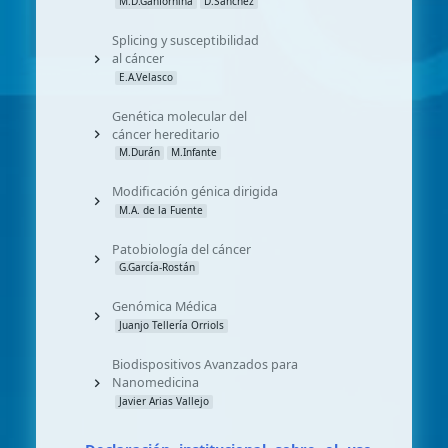
M.D.Ganfornina
D.Sánchez
Splicing y susceptibilidad
al cáncer
E.A.Velasco
Genética molecular del
cáncer hereditario
M.Durán
M.Infante
Modificación génica dirigida
M.A. de la Fuente
Patobiología del cáncer
G.García-Rostán
Genómica Médica
Juanjo Tellería Orriols
Biodispositivos Avanzados para
Nanomedicina
Javier Arias Vallejo