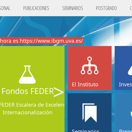
SONAL
PUBLICACIONES
SEMINARIOS
POSTGRADO
hora es https://www.ibgm.uva.es/
>
El Instituto
Inves
FEDER
a de Excelencia e
alización
Seminarios
Pren