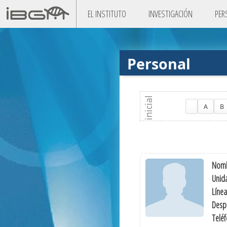
EL INSTITUTO
INVESTIGACIÓN
PER
Personal
A
B
Nomb
Unida
Línea
Desp
Telé