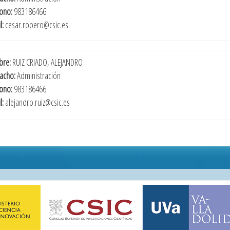
fono:
983186466
l:
cesar.ropero@csic.es
re:
RUIZ CRIADO, ALEJANDRO
acho:
Administración
fono:
983186466
l:
alejandro.ruiz@csic.es