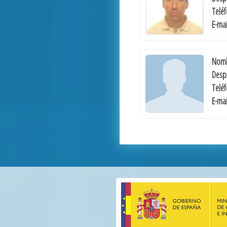
Telé
E-mai
Nomb
Desp
Telé
E-mai