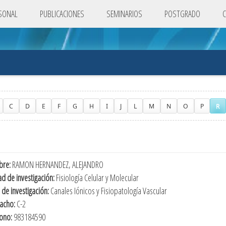
SONAL
PUBLICACIONES
SEMINARIOS
POSTGRADO
C
D
E
F
G
H
I
J
L
M
N
O
P
R
re:
RAMON HERNANDEZ, ALEJANDRO
d de investigación:
Fisiología Celular y Molecular
 de investigación:
Canales Iónicos y Fisiopatología Vascular
acho:
C-2
fono:
983184590