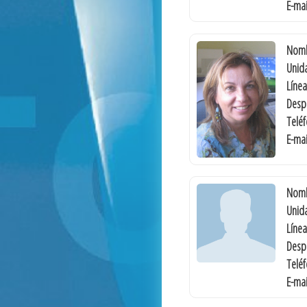
E-mai
Nomb
Unida
Línea
Desp
Telé
E-mai
Nomb
Unida
Línea
Desp
Telé
E-mai