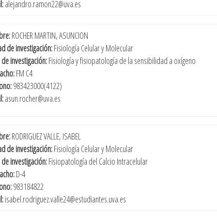
l:
alejandro.ramon22@uva.es
re:
ROCHER MARTIN, ASUNCION
d de investigación:
Fisiología Celular y Molecular
 de investigación:
Fisiología y fisiopatología de la sensibilidad a oxígeno
acho:
FM C4
fono:
983423000(4122)
l:
asun.rocher@uva.es
re:
RODRIGUEZ VALLE, ISABEL
d de investigación:
Fisiología Celular y Molecular
 de investigación:
Fisiopatología del Calcio Intracelular
acho:
D-4
fono:
983184822
l:
isabel.rodriguez.valle24@estudiantes.uva.es