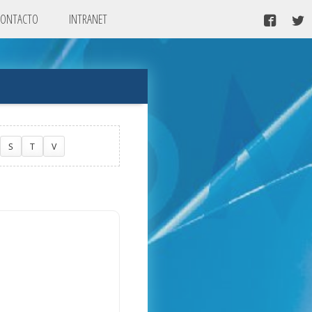
CONTACTO
INTRANET
S
T
V