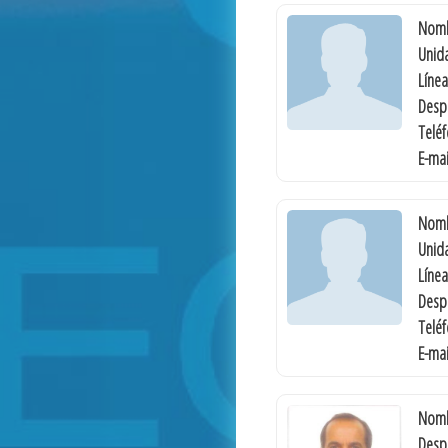
Nomb
Unida
Línea
Desp
Telé
E-mai
Nomb
Unida
Línea
Desp
Telé
E-mai
Nomb
Desp