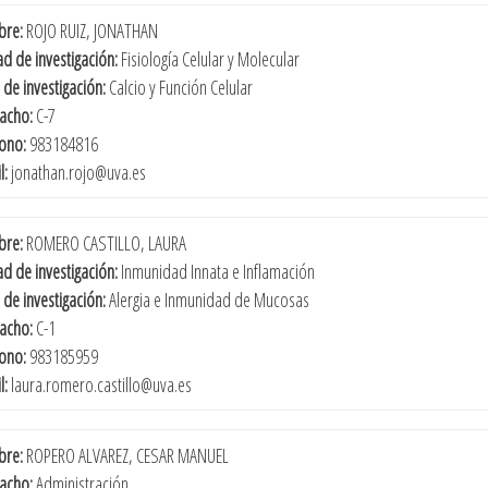
re:
ROJO RUIZ, JONATHAN
d de investigación:
Fisiología Celular y Molecular
 de investigación:
Calcio y Función Celular
acho:
C-7
fono:
983184816
l:
jonathan.rojo@uva.es
re:
ROMERO CASTILLO, LAURA
d de investigación:
Inmunidad Innata e Inflamación
 de investigación:
Alergia e Inmunidad de Mucosas
acho:
C-1
fono:
983185959
l:
laura.romero.castillo@uva.es
re:
ROPERO ALVAREZ, CESAR MANUEL
acho:
Administración