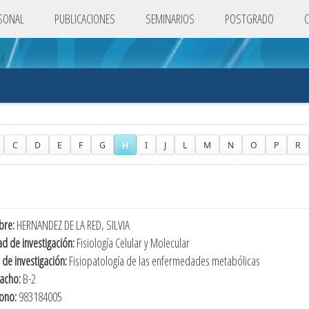
SONAL
PUBLICACIONES
SEMINARIOS
POSTGRADO
C
D
E
F
G
H
I
J
L
M
N
O
P
R
re:
HERNANDEZ DE LA RED, SILVIA
d de investigación:
Fisiología Celular y Molecular
 de investigación:
Fisiopatología de las enfermedades metabólicas
acho:
B-2
fono:
983184005