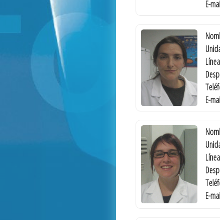
E-mai
Nomb
Unida
Línea
Desp
Telé
E-mai
Nomb
Unida
Línea
Desp
Telé
E-mai