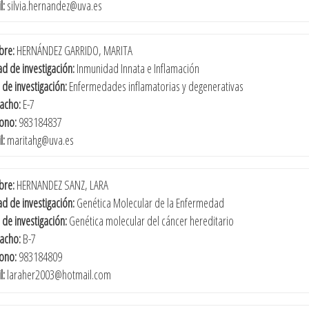
l:
silvia.hernandez@uva.es
re:
HERNÁNDEZ GARRIDO, MARITA
d de investigación:
Inmunidad Innata e Inflamación
 de investigación:
Enfermedades inflamatorias y degenerativas
acho:
E-7
fono:
983184837
l:
maritahg@uva.es
re:
HERNANDEZ SANZ, LARA
d de investigación:
Genética Molecular de la Enfermedad
 de investigación:
Genética molecular del cáncer hereditario
acho:
B-7
fono:
983184809
l:
laraher2003@hotmail.com