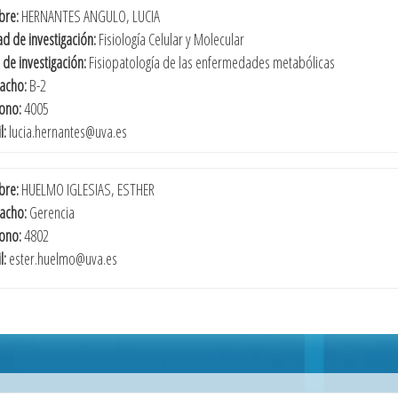
re:
HERNANTES ANGULO, LUCIA
d de investigación:
Fisiología Celular y Molecular
 de investigación:
Fisiopatología de las enfermedades metabólicas
acho:
B-2
fono:
4005
l:
lucia.hernantes@uva.es
re:
HUELMO IGLESIAS, ESTHER
acho:
Gerencia
fono:
4802
l:
ester.huelmo@uva.es