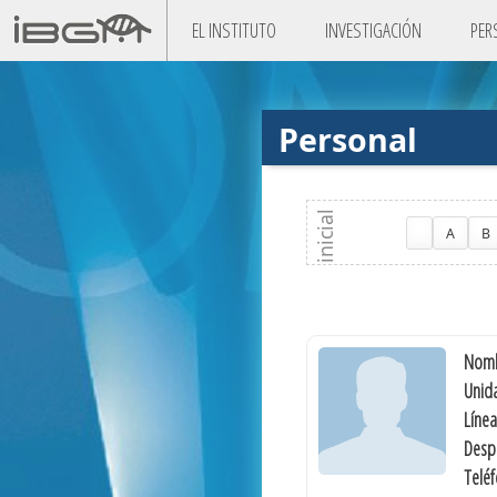
EL INSTITUTO
INVESTIGACIÓN
PER
Personal
A
B
Nomb
Unida
Línea
Desp
Telé