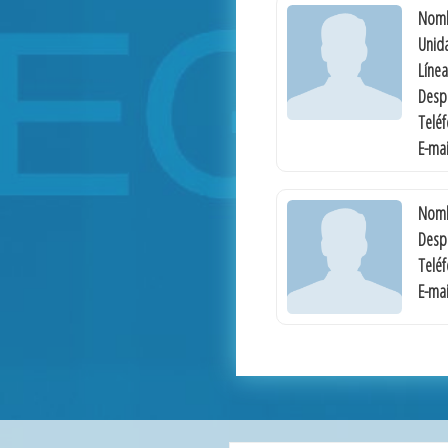
Nomb
Unida
Línea
Desp
Telé
E-mai
Nomb
Desp
Telé
E-mai