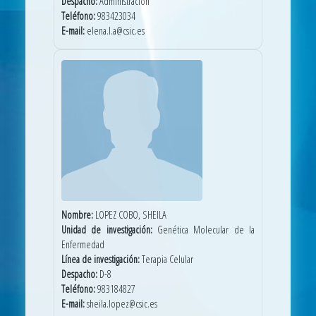
Despacho:
Administración
Teléfono:
983423034
E-mail:
elena.l.a@csic.es
Nombre:
LOPEZ COBO, SHEILA
Unidad de investigación:
Genética Molecular de la
Enfermedad
Línea de investigación:
Terapia Celular
Despacho:
D-8
Teléfono:
983184827
E-mail:
sheila.lopez@csic.es