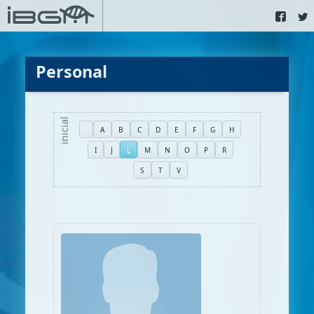
Personal
A
B
C
D
E
F
G
H
I
J
L
M
N
O
P
R
S
T
V