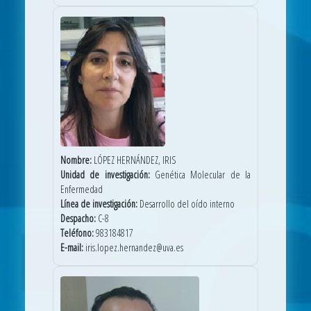
Nombre:
LÓPEZ HERNÁNDEZ, IRIS
Unidad de investigación:
Genética Molecular de la
Enfermedad
Línea de investigación:
Desarrollo del oído interno
Despacho:
C-8
Teléfono:
983184817
E-mail:
iris.lopez.hernandez@uva.es