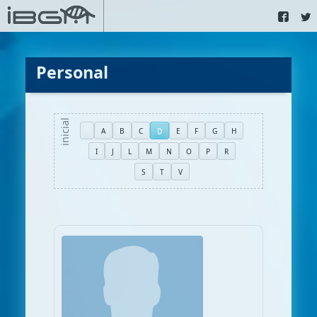
Personal
A
B
C
D
E
F
G
H
I
J
L
M
N
O
P
R
S
T
V