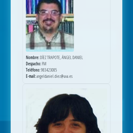
Nombre:
DÍEZ TRAPOTE, ÁNGEL DANIEL
Despacho:
FM
Teléfono:
983423085
E-mail:
angeldaniel.diez@uva.es