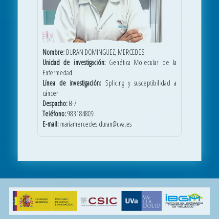
Nombre:
DURAN DOMINGUEZ, MERCEDES
Unidad de investigación:
Genética Molecular de la
Enfermedad
Línea de investigación:
Splicing y susceptibilidad a
cáncer
Despacho:
B-7
Teléfono:
983184809
E-mail:
mariamercedes.duran@uva.es