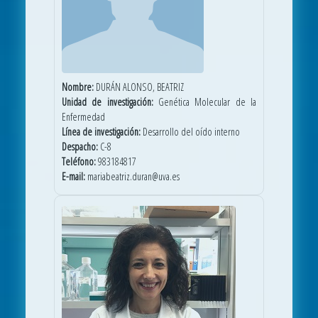
Nombre:
DURÁN ALONSO, BEATRIZ
Unidad de investigación:
Genética Molecular de la
Enfermedad
Línea de investigación:
Desarrollo del oído interno
Despacho:
C-8
Teléfono:
983184817
E-mail:
mariabeatriz.duran@uva.es