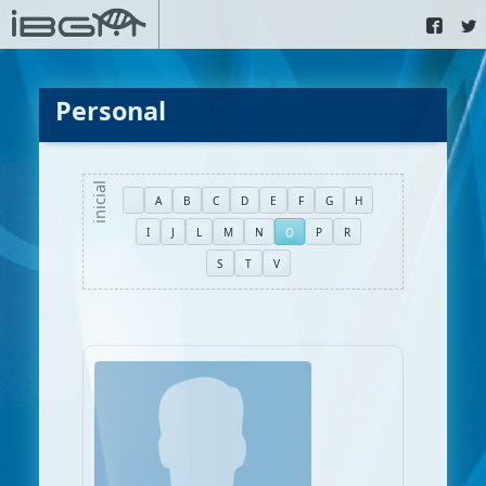
Personal
A
B
C
D
E
F
G
H
I
J
L
M
N
O
P
R
S
T
V