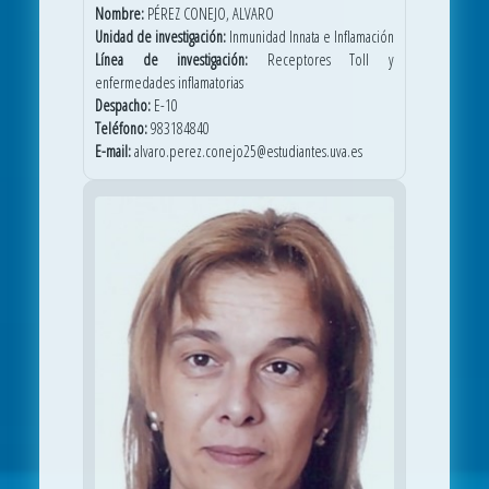
Nombre:
PÉREZ CONEJO, ALVARO
Unidad de investigación:
Inmunidad Innata e Inflamación
Línea de investigación:
Receptores Toll y
enfermedades inflamatorias
Despacho:
E-10
Teléfono:
983184840
E-mail:
alvaro.perez.conejo25@estudiantes.uva.es