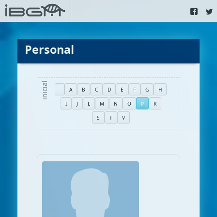
Personal
A
B
C
D
E
F
G
H
I
J
L
M
N
O
P
R
S
T
V