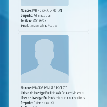
Nombre:
PAHINO VARA, CHRISTIAN
Despacho:
Administracion
Teléfono:
983186755
E-mail:
christian.pahino@csic.es
Nombre:
PALACIOS RAMIREZ, ROBERTO
Unidad de investigación:
Fisiología Celular y Molecular
Línea de investigación:
Estrés celular e inmunovigilancia
Despacho:
Quinta planta UVA