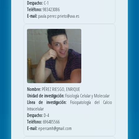
Despacho:
C-1
Teléfono:
983423086
E-mail:
paula.perez.prieto@uva.es
Nombre:
PÉREZ RIESGO, ENRIQUE
Unidad de investigación:
Fisiología Celular y Molecular
Línea de investigación:
Fisiopatología del Calcio
Intracelular
Despacho:
D-4
Teléfono:
696485566
E-mail:
epercamh@gmail.com