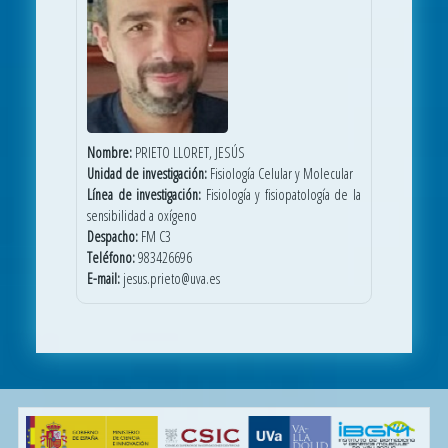
Nombre:
PRIETO LLORET, JESÚS
Unidad de investigación:
Fisiología Celular y Molecular
Línea de investigación:
Fisiología y fisiopatología de la
sensibilidad a oxígeno
Despacho:
FM C3
Teléfono:
983426696
E-mail:
jesus.prieto@uva.es