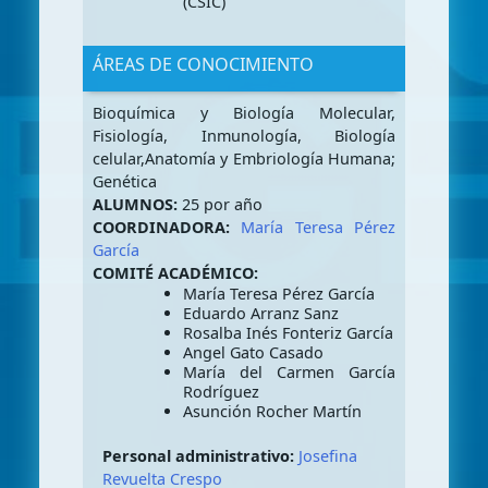
(CSIC)
ÁREAS DE CONOCIMIENTO
Bioquímica y Biología Molecular,
Fisiología, Inmunología, Biología
celular,Anatomía y Embriología Humana;
Genética
ALUMNOS:
25 por año
COORDINADORA:
María Teresa Pérez
García
COMITÉ ACADÉMICO:
María Teresa Pérez García
Eduardo Arranz Sanz
Rosalba Inés Fonteriz García
Angel Gato Casado
María del Carmen García
Rodríguez
Asunción Rocher Martín
Personal administrativo:
Josefina
Revuelta Crespo