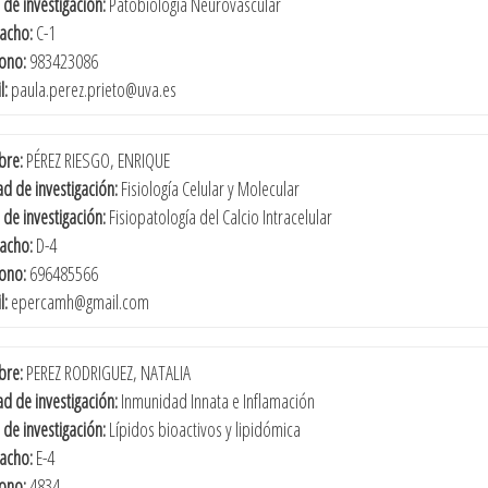
 de investigación:
Patobiología Neurovascular
acho:
C-1
fono:
983423086
l:
paula.perez.prieto@uva.es
re:
PÉREZ RIESGO, ENRIQUE
d de investigación:
Fisiología Celular y Molecular
 de investigación:
Fisiopatología del Calcio Intracelular
acho:
D-4
fono:
696485566
l:
epercamh@gmail.com
re:
PEREZ RODRIGUEZ, NATALIA
d de investigación:
Inmunidad Innata e Inflamación
 de investigación:
Lípidos bioactivos y lipidómica
acho:
E-4
fono:
4834