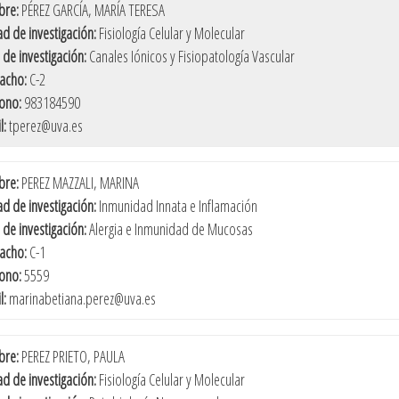
re:
PÉREZ GARCÍA, MARÍA TERESA
d de investigación:
Fisiología Celular y Molecular
 de investigación:
Canales Iónicos y Fisiopatología Vascular
acho:
C-2
fono:
983184590
l:
tperez@uva.es
re:
PEREZ MAZZALI, MARINA
d de investigación:
Inmunidad Innata e Inflamación
 de investigación:
Alergia e Inmunidad de Mucosas
acho:
C-1
fono:
5559
l:
marinabetiana.perez@uva.es
re:
PEREZ PRIETO, PAULA
d de investigación:
Fisiología Celular y Molecular