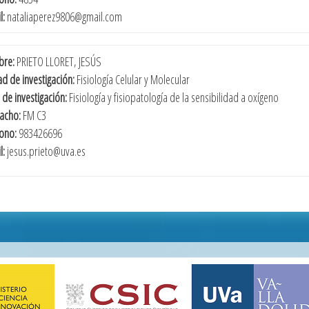
l:
nataliaperez9806@gmail.com
re:
PRIETO LLORET, JESÚS
d de investigación:
Fisiología Celular y Molecular
 de investigación:
Fisiología y fisiopatología de la sensibilidad a oxígeno
acho:
FM C3
fono:
983426696
l:
jesus.prieto@uva.es