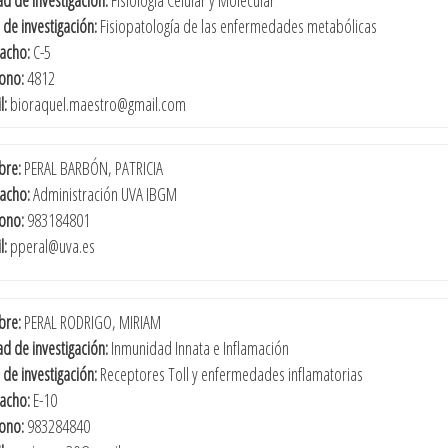
 de investigación:
Fisiopatología de las enfermedades metabólicas
acho:
C-5
fono:
4812
l:
bioraquel.maestro@gmail.com
re:
PERAL BARBÓN, PATRICIA
acho:
Administración UVA IBGM
fono:
983184801
l:
pperal@uva.es
re:
PERAL RODRIGO, MIRIAM
d de investigación:
Inmunidad Innata e Inflamación
 de investigación:
Receptores Toll y enfermedades inflamatorias
acho:
E-10
fono:
983284840