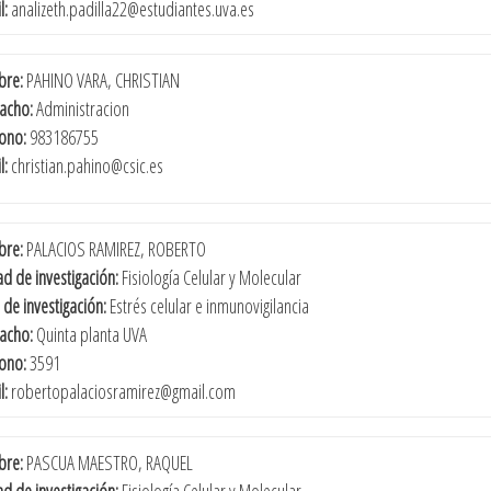
l:
analizeth.padilla22@estudiantes.uva.es
re:
PAHINO VARA, CHRISTIAN
acho:
Administracion
fono:
983186755
l:
christian.pahino@csic.es
re:
PALACIOS RAMIREZ, ROBERTO
d de investigación:
Fisiología Celular y Molecular
 de investigación:
Estrés celular e inmunovigilancia
acho:
Quinta planta UVA
fono:
3591
l:
robertopalaciosramirez@gmail.com
re:
PASCUA MAESTRO, RAQUEL
d de investigación:
Fisiología Celular y Molecular