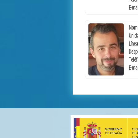
E-mai
Nomb
Unida
Línea
Desp
Telé
E-mai