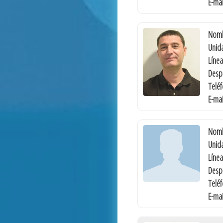
E-mai
Nomb
Unida
Línea
Desp
Telé
E-mai
Nomb
Unida
Línea
Desp
Telé
E-mai