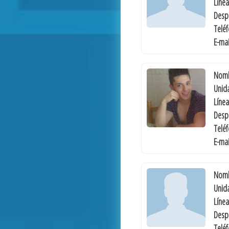
Línea
Desp
Telé
E-mai
Nomb
Unida
Línea
Desp
Telé
E-mai
Nomb
Unida
Línea
Desp
Telé