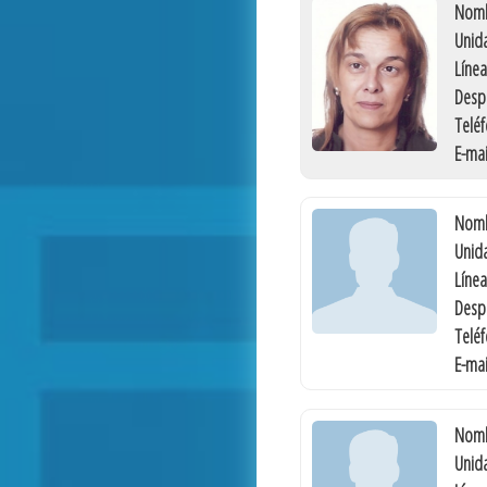
Nomb
Unida
Línea
Desp
Telé
E-mai
Nomb
Unida
Línea
Desp
Telé
E-mai
Nomb
Unida