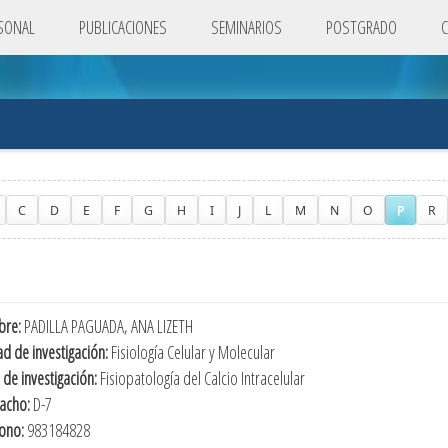
SONAL
PUBLICACIONES
SEMINARIOS
POSTGRADO
C
D
E
F
G
H
I
J
L
M
N
O
P
R
re:
PADILLA PAGUADA, ANA LIZETH
d de investigación:
Fisiología Celular y Molecular
 de investigación:
Fisiopatología del Calcio Intracelular
acho:
D-7
fono:
983184828