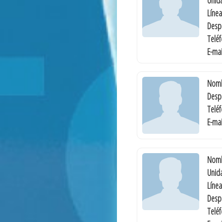
Línea
Desp
Telé
E-mai
Nomb
Desp
Telé
E-mai
Nomb
Unida
Línea
Desp
Telé