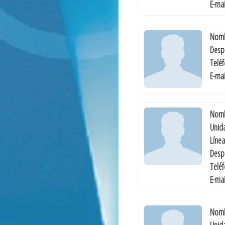
E-mai
Nomb
Desp
Telé
E-mai
Nomb
Unida
Línea
Desp
Telé
E-mai
Nomb
Unida