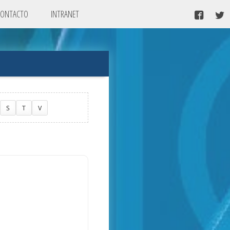
CONTACTO
INTRANET
S
T
V