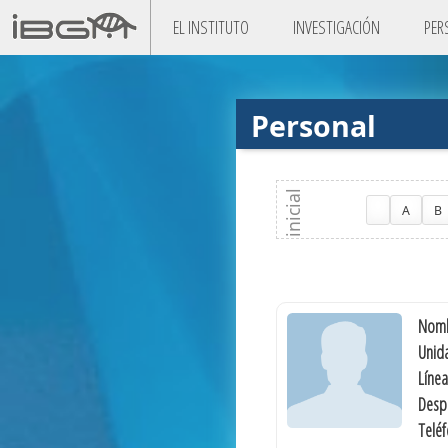
EL INSTITUTO
INVESTIGACIÓN
PER
Personal
A
B
Nomb
Unida
Línea
Desp
Telé