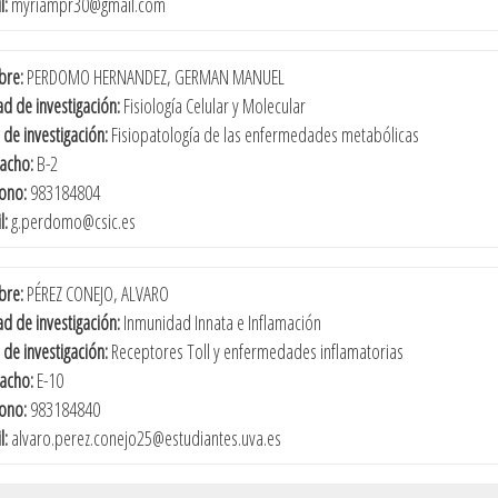
l:
myriampr30@gmail.com
re:
PERDOMO HERNANDEZ, GERMAN MANUEL
d de investigación:
Fisiología Celular y Molecular
 de investigación:
Fisiopatología de las enfermedades metabólicas
acho:
B-2
fono:
983184804
l:
g.perdomo@csic.es
re:
PÉREZ CONEJO, ALVARO
d de investigación:
Inmunidad Innata e Inflamación
 de investigación:
Receptores Toll y enfermedades inflamatorias
acho:
E-10
fono:
983184840
l:
alvaro.perez.conejo25@estudiantes.uva.es