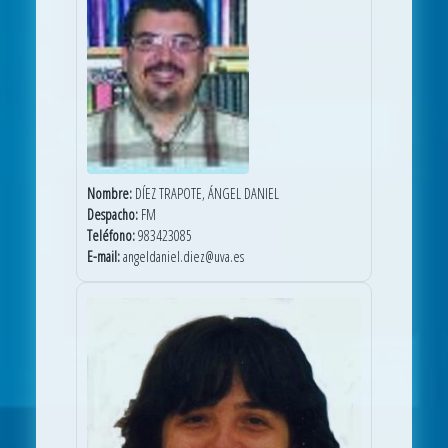
Nombre:
DÍEZ TRAPOTE, ÁNGEL DANIEL
Despacho:
FM
Teléfono:
983423085
E-mail:
angeldaniel.diez@uva.es