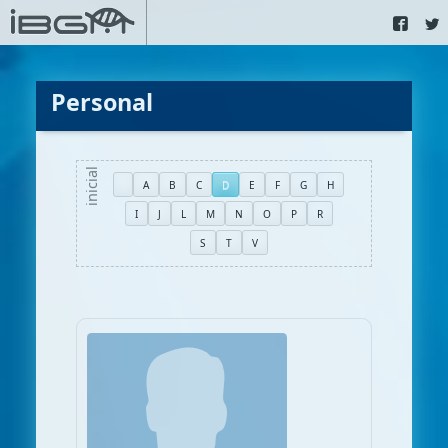
Personal
A
B
C
D
E
F
G
H
I
J
L
M
N
O
P
R
S
T
V