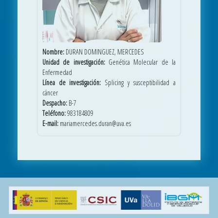
Nombre:
DURAN DOMINGUEZ, MERCEDES
Unidad de investigación:
Genética Molecular de la
Enfermedad
Línea de investigación:
Splicing y susceptibilidad a
cáncer
Despacho:
B-7
Teléfono:
983184809
E-mail:
mariamercedes.duran@uva.es