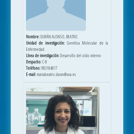
Nombre:
DURÁN ALONSO, BEATRIZ
Unidad de investigación:
Genética Molecular de la
Enfermedad
Línea de investigación:
Desarrollo del oído interno
Despacho:
C-8
Teléfono:
983184817
E-mail:
mariabeatriz.duran@uva.es