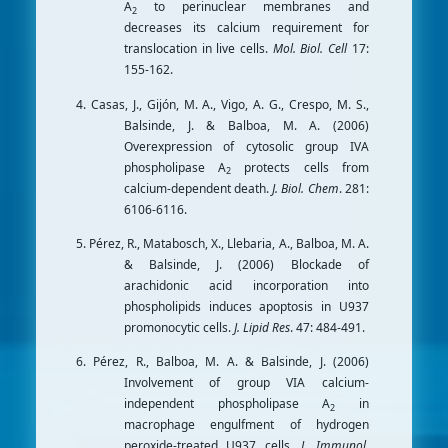
A
to perinuclear membranes and
2
decreases its calcium requirement for
translocation in live cells.
Mol. Biol. Cell
17:
155-162.
4. Casas, J., Gijón, M. A., Vigo, A. G., Crespo, M. S.,
Balsinde, J. & Balboa, M. A. (2006)
Overexpression of cytosolic group IVA
phospholipase A
protects cells from
2
calcium-dependent death.
J. Biol. Chem
. 281:
6106-6116.
5. Pérez, R., Matabosch, X., Llebaria, A., Balboa, M. A.
& Balsinde, J. (2006) Blockade of
arachidonic acid incorporation into
phospholipids induces apoptosis in U937
promonocytic cells.
J. Lipid Res
. 47: 484-491.
6. Pérez, R., Balboa, M. A. & Balsinde, J. (2006)
Involvement of group VIA calcium-
independent phospholipase A
in
2
macrophage engulfment of hydrogen
peroxide-treated U937 cells.
J. Immunol
.