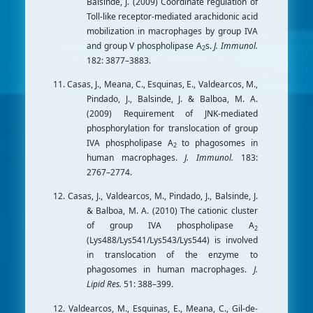
Balsinde, J. (2009) Coordinate regulation of
Toll-like receptor-mediated arachidonic acid
mobilization in macrophages by group IVA
and group V phospholipase A
s.
J. Immunol.
2
182: 3877–3883.
11. Casas, J., Meana, C., Esquinas, E., Valdearcos, M.,
Pindado, J., Balsinde, J. & Balboa, M. A.
(2009) Requirement of JNK-mediated
phosphorylation for translocation of group
IVA phospholipase A
to phagosomes in
2
human macrophages.
J. Immunol.
183:
2767–2774.
12. Casas, J., Valdearcos, M., Pindado, J., Balsinde, J.
& Balboa, M. A. (2010) The cationic cluster
of group IVA phospholipase A
2
(Lys488/Lys541/Lys543/Lys544) is involved
in translocation of the enzyme to
phagosomes in human macrophages.
J.
Lipid Res.
51: 388–399.
12. Valdearcos, M., Esquinas, E., Meana, C., Gil-de-