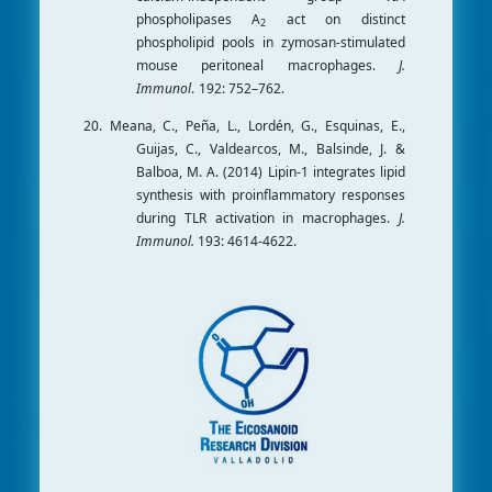
phospholipases A
act on distinct
2
phospholipid pools in zymosan-stimulated
mouse peritoneal macrophages.
J.
Immunol
.
192: 752–762.
20. Meana, C., Peña, L., Lordén, G., Esquinas, E.,
Guijas, C., Valdearcos, M., Balsinde, J. &
Balboa, M. A. (2014) Lipin-1 integrates lipid
synthesis with proinflammatory responses
during TLR activation in macrophages.
J.
Immunol.
193: 4614-4622.