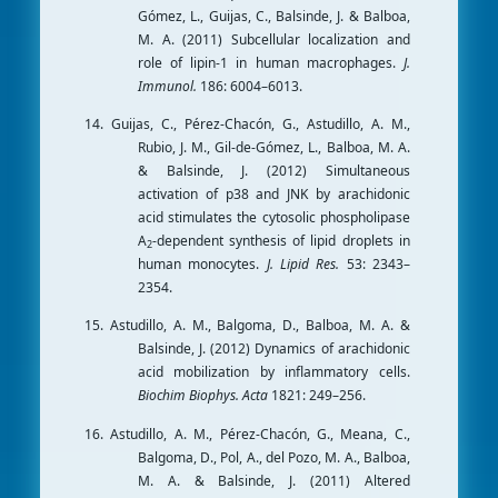
Gómez, L., Guijas, C., Balsinde, J. & Balboa,
M. A. (2011) Subcellular localization and
role of lipin-1 in human macrophages.
J.
Immunol.
186: 6004–6013.
14. Guijas, C., Pérez-Chacón, G., Astudillo, A. M.,
Rubio, J. M., Gil-de-Gómez, L., Balboa, M. A.
& Balsinde, J. (2012) Simultaneous
activation of p38 and JNK by arachidonic
acid stimulates the cytosolic phospholipase
A
-dependent synthesis of lipid droplets in
2
human monocytes.
J. Lipid Res.
53: 2343–
2354.
15. Astudillo, A. M., Balgoma, D., Balboa, M. A. &
Balsinde, J. (2012) Dynamics of arachidonic
acid mobilization by inflammatory cells.
Biochim Biophys. Acta
1821: 249–256.
16. Astudillo, A. M., Pérez-Chacón, G., Meana, C.,
Balgoma, D., Pol, A., del Pozo, M. A., Balboa,
M. A. & Balsinde, J. (2011) Altered