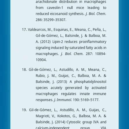
arachidonate distribution in macrophages
from caveolin-1 null mice leading to
reduced eicosanoid synthesis.
J. Biol. Chem.
286: 35299–35307.
17. Valdearcos, M., Esquinas, E., Meana, C., Peña, L.,
Gil-de-Gómez, L., Balsinde, J. & Balboa, M.
A. (2012) Lipin-2 reduces proinflammatory
signaling induced by saturated fatty acids in
macrophages.
J. Biol. Chem.
287: 10894-
10904.
18. Gil-de-Gómez, L., Astudillo, A. M., Meana, C.,
Rubio, J. M., Guijas, C., Balboa, M. A. &
Balsinde, J. (2013) A phosphatidylinositol
species acutely generated by activated
macrophages regulates innate immune
responses.
J. Immunol.
190: 5169–5177.
19. Gil-de-Gómez, L., Astudillo, A. M., Guijas, C.,
Magrioti, V., Kokotos, G., Balboa, M. A. &
Balsinde, J. (2014) Cytosolic group IVA and
calcium-independent group VIA