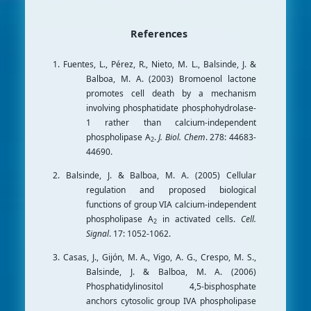
References
1. Fuentes, L., Pérez, R., Nieto, M. L., Balsinde, J. &
Balboa, M. A. (2003) Bromoenol lactone
promotes cell death by a mechanism
involving phosphatidate phosphohydrolase-
1 rather than calcium-independent
phospholipase A
.
J. Biol. Chem
. 278: 44683-
2
44690.
2. Balsinde, J. & Balboa, M. A. (2005) Cellular
regulation and proposed biological
functions of group VIA calcium-independent
phospholipase A
in activated cells.
Cell.
2
Signal
. 17: 1052-1062.
3. Casas, J., Gijón, M. A., Vigo, A. G., Crespo, M. S.,
Balsinde, J. & Balboa, M. A. (2006)
Phosphatidylinositol 4,5-bisphosphate
anchors cytosolic group IVA phospholipase