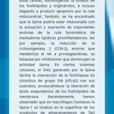
estas células, disminuyendo la síntesis de
los fosfolípidos y triglicéridos, e incluso
llegando a producir apoptosis por la ruta
mitocondrial. También, se ha encontrado
que la lipina podría estar relacionada con
la activación y expresión de importantes
enzimas de la ruta biosintética de
mediadores lipídicos proinflamatorios. Así
por ejemplo, la inducción de la
ciclooxigenasa 2 (COX-2), enzima que
metaboliza el AA a prostaglandinas, se
bloquea por inhibidores que disminuyen la
actividad lipina. En ciertos sistemas
celulares, el DAG generado por la lipina
facilita la interacción de la fosfolipasa A2
citosólica de grupo IVA (cPLA2) con sus
sustratos, produciéndose la liberación de
ácido araquidónico de los fosfolípidos de
membrana. Recientemente, hemos
observado que en macrófagos humanos la
lipina-1 se localiza en la superficie de los
orgánulos de almacenamiento de TAG