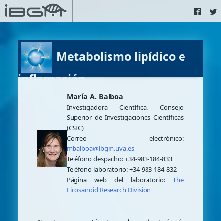
Metabolismo lipídico e
inflamación
María A. Balboa
Investigadora Científica, Consejo
Superior de Investigaciones Científicas
(CSIC)
Correo electrónico:
mbalboa@ibgm.uva.es
Teléfono despacho: +34-983-184-833
Teléfono laboratorio: +34-983-184-832
Página web del laboratorio:
The
Eicosanoid Research Division