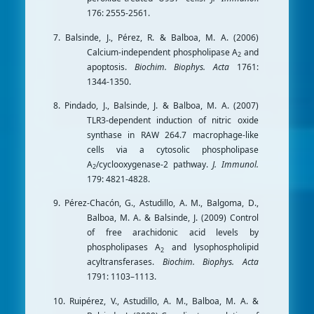
176: 2555-2561.
7. Balsinde, J., Pérez, R. & Balboa, M. A. (2006)
Calcium-independent phospholipase A
and
2
apoptosis.
Biochim. Biophys. Acta
1761:
1344-1350.
8. Pindado, J., Balsinde, J. & Balboa, M. A. (2007)
TLR3-dependent induction of nitric oxide
synthase in RAW 264.7 macrophage-like
cells via a cytosolic phospholipase
A
/cyclooxygenase-2 pathway.
J. Immunol.
2
179: 4821-4828.
9. Pérez-Chacón, G., Astudillo, A. M., Balgoma, D.,
Balboa, M. A. & Balsinde, J. (2009) Control
of free arachidonic acid levels by
phospholipases A
and lysophospholipid
2
acyltransferases.
Biochim. Biophys. Acta
1791: 1103–1113.
10. Ruipérez, V., Astudillo, A. M., Balboa, M. A. &